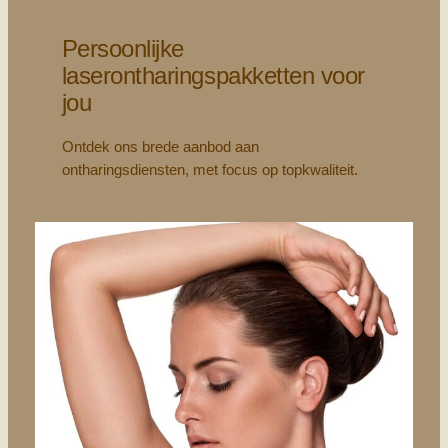
Persoonlijke
laserontharingspakketten voor
jou
Ontdek ons brede aanbod aan
ontharingsdiensten, met focus op topkwaliteit.