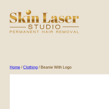
Ga
naar
de
inhoud
Home
/
Clothing
/ Beanie With Logo