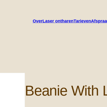
Over
Laser ontharen
Tarieven
Afspra
Beanie With 