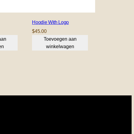
Hoodie With Logo
$
45.00
aan
Toevoegen aan
en
winkelwagen