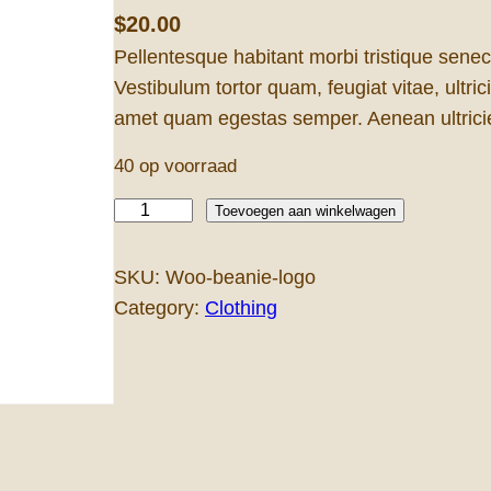
$
20.00
Pellentesque habitant morbi tristique sene
Vestibulum tortor quam, feugiat vitae, ultric
amet quam egestas semper. Aenean ultricies
40 op voorraad
B
Toevoegen aan winkelwagen
e
a
SKU:
Woo-beanie-logo
n
Category:
Clothing
i
e
W
i
t
h