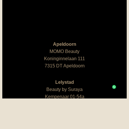
Apeldoorn
MOMO Beauty
Koninginnelaan 111
7315 DT Apeldoorn
Lelystad
Beauty by Suraya
Kempenaar 01-54a
8242 BA Lelystad
M: 06 200 64 501
E:
info@skinlaserstudio.nl