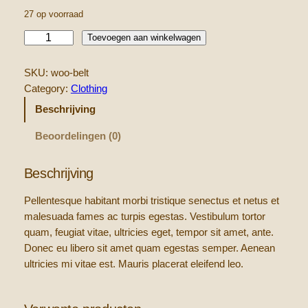
27 op voorraad
B
Toevoegen aan winkelwagen
e
l
SKU:
woo-belt
t
Category:
Clothing
a
Beschrijving
a
n
Beoordelingen (0)
t
a
Beschrijving
l
Pellentesque habitant morbi tristique senectus et netus et
malesuada fames ac turpis egestas. Vestibulum tortor
quam, feugiat vitae, ultricies eget, tempor sit amet, ante.
Donec eu libero sit amet quam egestas semper. Aenean
ultricies mi vitae est. Mauris placerat eleifend leo.