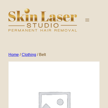
Ga
naar
de
inhoud
Home
/
Clothing
/ Belt