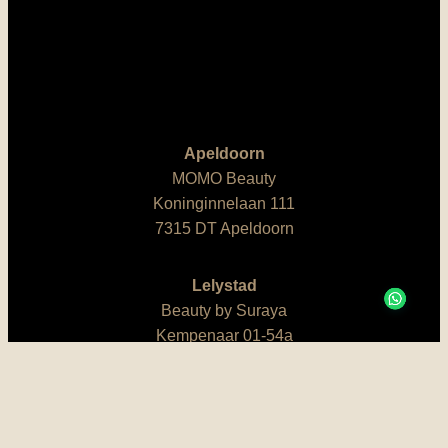
Apeldoorn
MOMO Beauty
Koninginnelaan 111
7315 DT Apeldoorn
Lelystad
Beauty by Suraya
Kempenaar 01-54a
8242 BA Lelystad
M: 06 200 64 501
E:
info@skinlaserstudio.nl