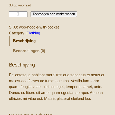
30 op voorraad
H
Toevoegen aan winkelwagen
o
o
SKU:
woo-hoodie-with-pocket
d
Category:
Clothing
i
Beschrijving
e
W
Beoordelingen (0)
i
t
Beschrijving
h
P
Pellentesque habitant morbi tristique senectus et netus et
o
malesuada fames ac turpis egestas. Vestibulum tortor
c
quam, feugiat vitae, ultricies eget, tempor sit amet, ante.
k
Donec eu libero sit amet quam egestas semper. Aenean
e
ultricies mi vitae est. Mauris placerat eleifend leo.
t
a
a