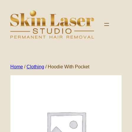
Ga
naar
de
inhoud
Home
/
Clothing
/ Hoodie With Pocket