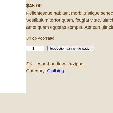
$
45.00
Pellentesque habitant morbi tristique sene
Vestibulum tortor quam, feugiat vitae, ultric
amet quam egestas semper. Aenean ultricies
34 op voorraad
H
Toevoegen aan winkelwagen
o
o
SKU:
woo-hoodie-with-zipper
d
Category:
Clothing
i
e
W
i
t
h