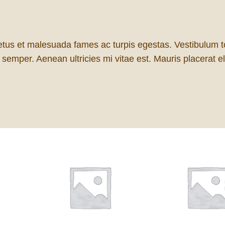
Z
i
p
tus et malesuada fames ac turpis egestas. Vestibulum tort
p
emper. Aenean ultricies mi vitae est. Mauris placerat el
e
r
a
a
n
t
a
l