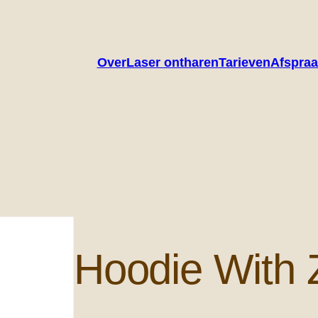
Over
Laser ontharen
Tarieven
Afspra
Hoodie With 