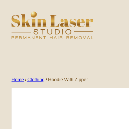
Ga
naar
de
inhoud
Home
/
Clothing
/ Hoodie With Zipper