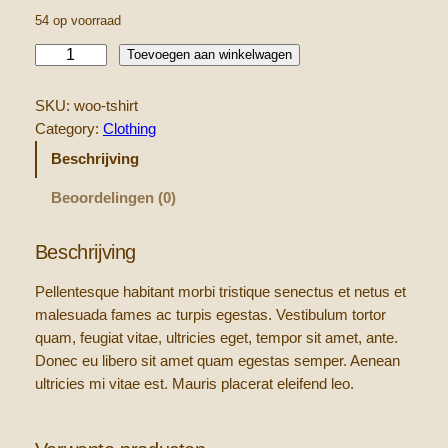
54 op voorraad
T
Toevoegen aan winkelwagen
-
S
SKU:
woo-tshirt
h
Category:
Clothing
i
Beschrijving
r
t
Beoordelingen (0)
a
a
Beschrijving
n
t
Pellentesque habitant morbi tristique senectus et netus et
a
malesuada fames ac turpis egestas. Vestibulum tortor
l
quam, feugiat vitae, ultricies eget, tempor sit amet, ante.
Donec eu libero sit amet quam egestas semper. Aenean
ultricies mi vitae est. Mauris placerat eleifend leo.