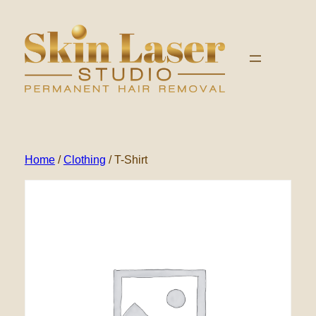
Ga
naar
de
inhoud
Home
/
Clothing
/ T-Shirt