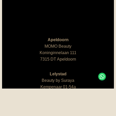
Apeldoorn
MOMO Beauty
Koninginnelaan 111
7315 DT Apeldoorn
Lelystad
Beauty by Suraya
Kempenaar 01-54a
8242 BA Lelystad
M: 06 200 64 501
E:
info@skinlaserstudio.nl